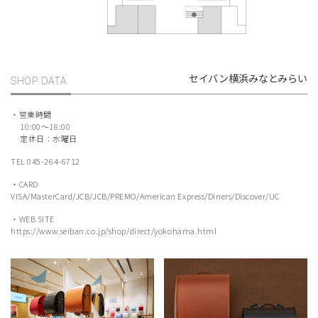
セイバン横浜みなとみらい
SHOP DATA
・営業時間
10:00～18:00
定休日：水曜日
TEL
045-264-6712
・CARD
VISA/MasterCard/JCB/JCB/PREMO/American Express/Diners/Discover/UC
・WEB SITE
https://www.seiban.co.jp/shop/direct/yokohama.html