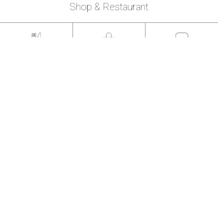
Shop & Restaurant
Cafe & Restaurant
Lifestyle
Other
取材・撮影についての
お問い合わせ
横浜市の助成金