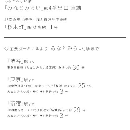
みなとみらい線
｢みなとみらい｣
4番出口 直結
駅
JR京浜東北線他・横浜市営地下鉄線
11
｢桜木町｣
駅 徒歩約
分
｢みなとみらい｣
主要ターミナルより
駅まで
｢渋谷｣
駅
より
30
東急東横線（みなとみらい線直通）急行で約
分
｢東京｣
駅
より
25
JR東海道線/上野・東京ラインで｢横浜｣駅まで約
分、
3
みなとみらい線へ乗り換え急行で約
分
｢新宿｣
駅
より
29
JR湘南新宿ライン特別快速で｢横浜｣駅まで約
分、
3
みなとみらい線へ乗り換え急行で約
分