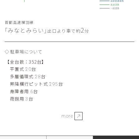
首都高速横羽線
2
｢みなとみらい｣
出口より車で約
分
駐車場について
【全台数：352台】
平置式
台
20
多層循環式
台
28
昇降横行ピット式
台
295
身障者用
台
6
荷捌用
台
3
more