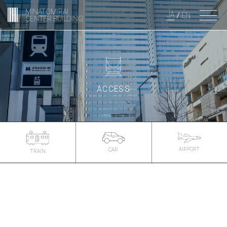
MINATOMIRAI
JA
EN
CENTER BUILDING
ACCESS
AIRPORT
CAR
TRAIN